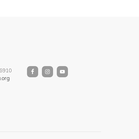
06910
.org