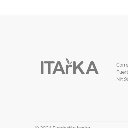
Carre
Puer
Nit 
© 2024 Fundación Itarka.