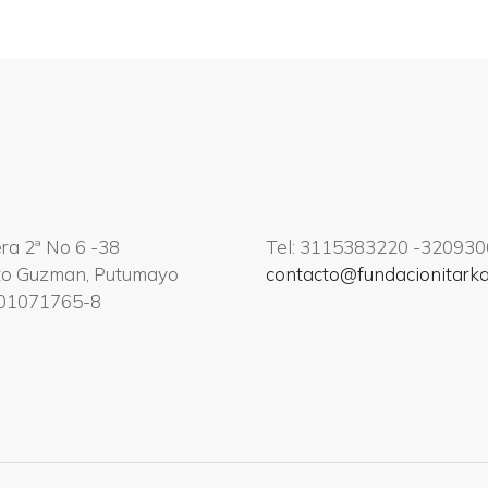
ra 2ª No 6 -38
Tel: 3115383220 -32093
to Guzman, Putumayo
contacto@fundacionitarka
901071765-8