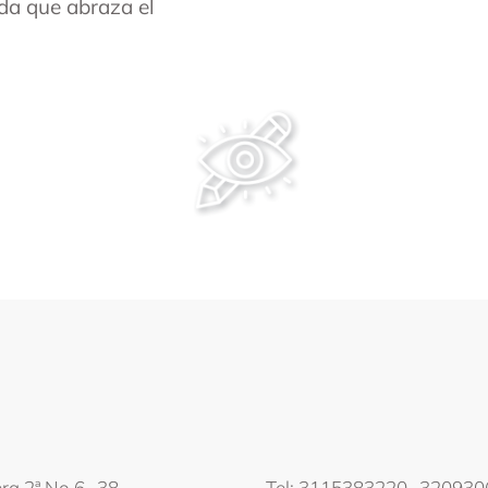
da que abraza el
Taller - Selvas Vivas
ra 2ª No 6 -38
Tel: 3115383220 -32093