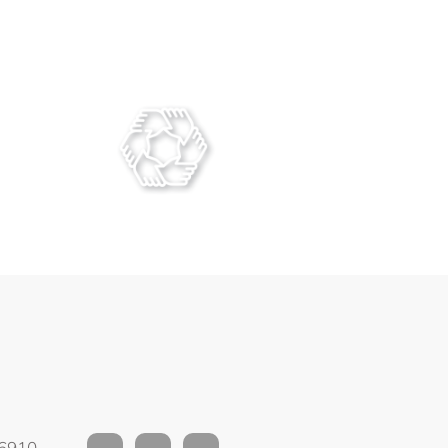
Trans - Formemos
06910